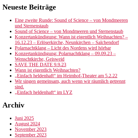
Neueste Beiträge
Eine zweite Runde: Sound of Science – von Mondmeeren
und Sternenstaub
Sound of Science – von Mondmeeren und Sternenstaub
Konzertankündigung: Wann ist eigentlich Weihnachten? –
16.12.23 – Erlöserkirche, Neunkirchen – Salchendorf
Polarnachtklang – Licht des Nordens wird hörbar
Konzertankündigung: Polarnachtklang – 09.09.23 –
Wenschtkirche, Geisweid
SAVE THE DATE 9.9.23
Wann ist eigentlich Weihnachten?
„Einfach heldenhaft“ im Heimhof-Theater am 5.2.22
Wir singen gemeinsam, auch wenn wir räumlich getrennt
sind.
„Einfach heldenhaft“ im LYZ
Archiv
Juni 2025
August 2024
November 2023
September 2023